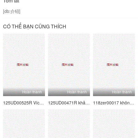
Tóm tắt
[db:介绍]
CÓ THỂ BẠN CŨNG THÍCH
Hoàn thành
Hoàn thành
Hoàn thành
125UD00525R Vích loạn 7 người cha và mẹ kế ma quỷ
125UD00471R khảm kỹ thuật số Slut 8 tốt nhất
118zer00017 không nhiều hơn nghiệp dư, ít hơn nữ diễn viên 17 Ariki Carrera