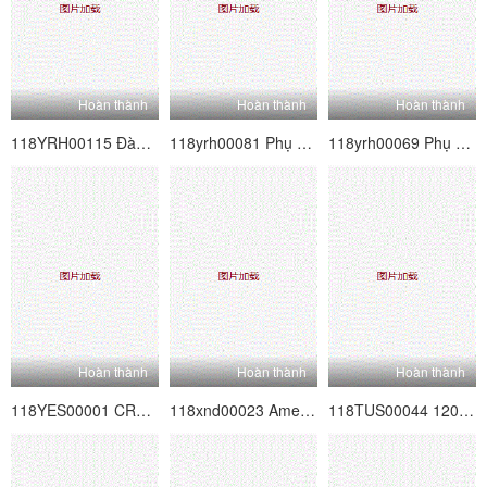
Hoàn thành
Hoàn thành
Hoàn thành
118YRH00115 Đàm phán hoàn toàn nghiêm trọng!Nhằm mục đích cho cô gái poster nghiệp dư siêu dễ thương được đồn đại!Vol.33
118yrh00081 Phụ nữ làm việc Hunting Vol.19
118yrh00069 Phụ nữ làm việc Săn bắn Vol.16
Hoàn thành
Hoàn thành
Hoàn thành
118YES00001 CREAMPIE CHỈ ◆ Học sinh đại học nữ 01
118xnd00023 Amesque 23
118TUS00044 120% Huyền thoại thông minh mềm thật Vol.44