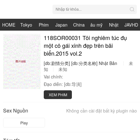
HOME
Tokyo
Phim
Japan
China
âu mỹ
Nhật
JAVHD
Hot
Nhật
118SOR00031 Tôi nghiêm túc đụ
HDV
live
Bản
một cô gái xinh đẹp trên bãi
Bản
biển.2015 vol.2
[db:剧情分类]
[db:分类名称]
Nhật
Bản
未
知
未知
Vai chính:
Đạo diễn:
[db:导演]
XEM PHIM
Sex Nguồn
Không cần cài đặt bất kỳ plugin nào
Play