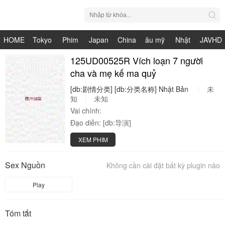
HOME
Tokyo
Phim
Japan
China
âu mỹ
Nhật
JAVHD
Hot
Nhật
125UD00525R Vích loạn 7 người
HDV
live
Bản
cha và mẹ kế ma quỷ
Bản
[db:剧情分类]
[db:分类名称]
Nhật
Bản
未
知
未知
Vai chính:
Đạo diễn:
[db:导演]
XEM PHIM
Sex Nguồn
Không cần cài đặt bất kỳ plugin nào
Play
Tóm tắt