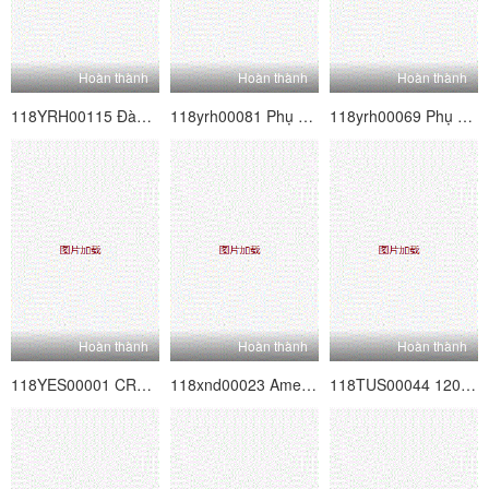
Hoàn thành
Hoàn thành
Hoàn thành
118YRH00115 Đàm phán hoàn toàn nghiêm trọng!Nhằm mục đích cho cô gái poster nghiệp dư siêu dễ thương được đồn đại!Vol.33
118yrh00081 Phụ nữ làm việc Hunting Vol.19
118yrh00069 Phụ nữ làm việc Săn bắn Vol.16
Hoàn thành
Hoàn thành
Hoàn thành
118YES00001 CREAMPIE CHỈ ◆ Học sinh đại học nữ 01
118xnd00023 Amesque 23
118TUS00044 120% Huyền thoại thông minh mềm thật Vol.44