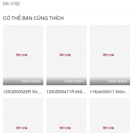
[db:介绍]
CÓ THỂ BẠN CŨNG THÍCH
Hoàn thành
Hoàn thành
Hoàn thành
125UD00525R Vích loạn 7 người cha và mẹ kế ma quỷ
125UD00471R khảm kỹ thuật số Slut 8 tốt nhất
118zer00017 không nhiều hơn nghiệp dư, ít hơn nữ diễn viên 17 Ariki Carrera