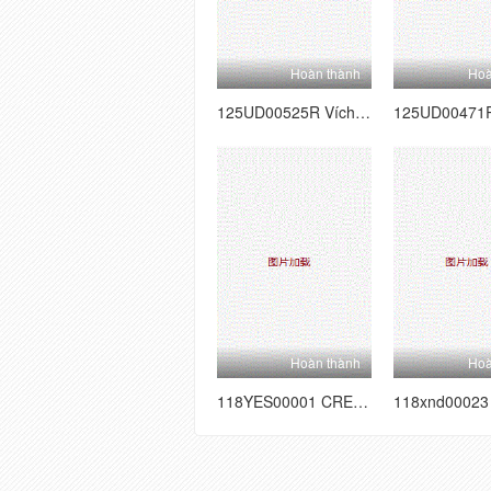
Hoàn thành
Hoà
125UD00525R Vích loạn 7 người cha và mẹ kế ma quỷ
Hoàn thành
Hoà
118YES00001 CREAMPIE CHỈ ◆ Học sinh đại học nữ 01