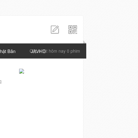
hật Bản
Cập nhật hôm nay 0 phim
JAVHD
知