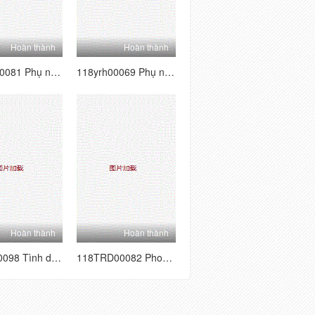
Hoàn thành
Hoàn thành
118yrh00081 Phụ nữ làm việc Hunting Vol.19
118yrh00069 Phụ nữ làm việc Săn bắn Vol.16
Hoàn thành
Hoàn thành
118tre00098 Tình dục bất tận 8 giờ 01 8 Cô gái xinh đẹp VS Actors 404 giới hạn quan hệ tình dục liên tục 480 phút
118TRD00082 Phong cách Tokyo 82