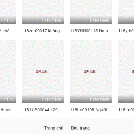
n thành
Hoàn thành
Hoàn thành
125UD00471R khảm kỹ thuật số Slut 8 tốt nhất
118zer00017 không nhiều hơn nghiệp dư, ít hơn nữ diễn viên 17 Ariki Carrera
118YRH00115 Đàm phán hoàn toàn nghiêm trọng!Nhằm mục đích cho cô gái poster nghiệp dư siêu dễ thương được đồn đại!Vol.33
n thành
Hoàn thành
Hoàn thành
118xnd00023 Amesque 23
118TUS00044 120% Huyền thoại thông minh mềm thật Vol.44
118tre00108 Người phụ nữ đã kết hôn chọn nhà Creampie Vol.03 tốt nhất
Trang chủ
Đầu trang