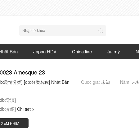
Nhật Bản
Japan HDV
China live
âu mỹ
N
0023 Amesque 23
db:剧情分类]
[db:分类名称]
Nhật
Bản
Quốc gia:
未知
Năm:
未
[db:导演]
[db:介绍]
Chi tiết >
XEM PHIM