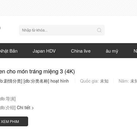
Nhật Bản
Japan HDV
China live
âu mỹ
N
en cho món tráng miệng 3 (4K)
db:剧情分类]
[db:分类名称]
hoạt
hình
Quốc gia:
未知
Năm:
未
[db:导演]
[db:介绍]
Chi tiết >
XEM PHIM