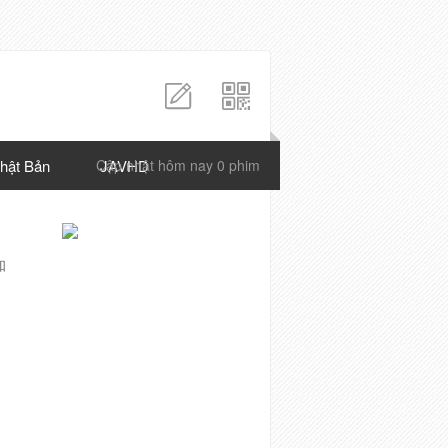
hật Bản
Cập nhật hôm nay 0 phim
JAVHD
知