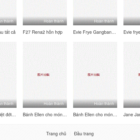
n thành
Hoàn thành
Hoàn thành
u tất cả
F27 Rena2 hỗn hợp
Evie Frye Gangbang Footfuck
n thành
Hoàn thành
Hoàn thành
Giáng sinh nhiệt đới của Ellie
Bánh Ellen cho món tráng miệng 4 (4K)
Bánh Ellen cho món tráng miệng 3 (4K)
Trang chủ
Đầu trang