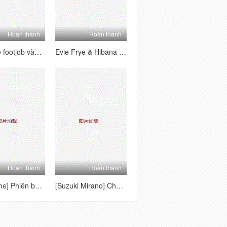
Hoàn thành
Hoàn thành
Evie frye footjob vào miệng Hibana
Evie Frye & Hibana Double Footjob
Hoàn thành
Hoàn thành
Jane Jane] Phiên bản đặc biệt của Amakano
[Suzuki Mirano] Chăn nuôi × cô ấy kết thúc thiên thần của cô ấy