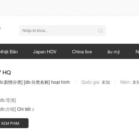
Nhật Bản
Japan HDV
China live
âu mỹ
N
V HQ
db:剧情分类]
[db:分类名称]
hoạt
hình
Quốc gia:
未知
Năm:
未
[db:导演]
[db:介绍]
Chi tiết >
XEM PHIM