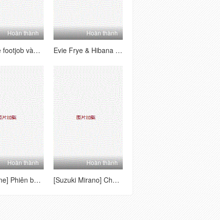
Hoàn thành
Hoàn thành
Evie frye footjob vào miệng Hibana
Evie Frye & Hibana Double Footjob
Hoàn thành
Hoàn thành
Jane Jane] Phiên bản đặc biệt của Amakano
[Suzuki Mirano] Chăn nuôi × cô ấy kết thúc thiên thần của cô ấy