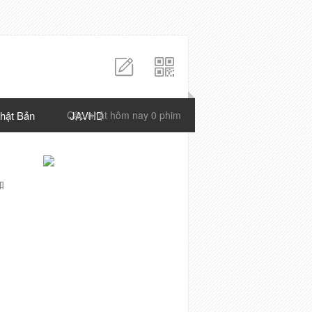
hật Bản
Cập nhật hôm nay 0 phim
JAVHD
知