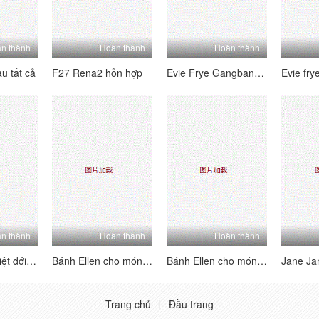
n thành
Hoàn thành
Hoàn thành
u tất cả
F27 Rena2 hỗn hợp
Evie Frye Gangbang Footfuck
n thành
Hoàn thành
Hoàn thành
Giáng sinh nhiệt đới của Ellie
Bánh Ellen cho món tráng miệng 4 (4K)
Bánh Ellen cho món tráng miệng 3 (4K)
Trang chủ
Đầu trang